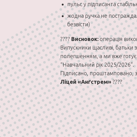
пульс у підписанта стабіл
жодна ручка не постражда
безвісти)
????
Висновок:
операція викон
Випускники щасливі, батьки з
полегшенням, а ми вже готує
“Навчальний рік 2025/2026”.
Підписано, проштамповано, 
Ліцей «Анґстрем»
????