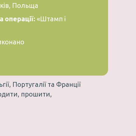
ків, Польща
а операції:
«Штамп і
конано
ії, Португалії та Франції
ердити, прошити,