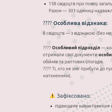
158 свідоцтв про повну загаль
Разом — 303 одиниці надважл
????
Особлива відзнака:
8 свідоцтв — з відзнакою (без ме
????
Особливий підрозділ
— ком
отримали свої документи
особи
обіймів та раптових спогадів.
???? Ті, хто не зміг прибути до
натхненням).
Зафіксовано:
підвищене навантаження 