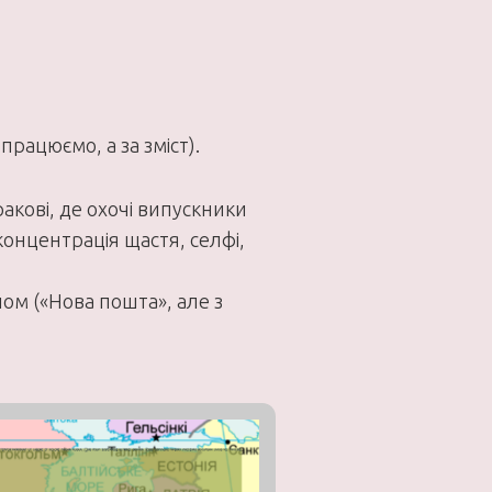
працюємо, а за зміст).
кові, де охочі випускники
концентрація щастя, селфі,
лом («Нова пошта», але з