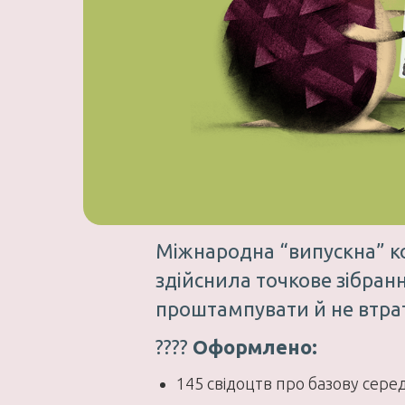
Міжнародна “випускна” ком
здійснила точкове зібранн
проштампувати й не втрат
????
Оформлено:
145 свідоцтв про базову серед