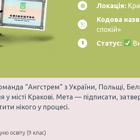
Локація:
Кра
Кодова назв
спокій»
Статус:
Ви
анда “Ангстрем” з України, Польщі, Бельг
я у місті Кракові. Мета — підписати, затв
ити нікого у процесі.
ню освіту (9 клас)