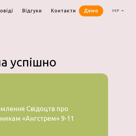
овіді
Відгуки
Контакти
Демо
УКР ➝
а успішно
млення Свідоцтв про
кникам «Ангстрем» 9-11