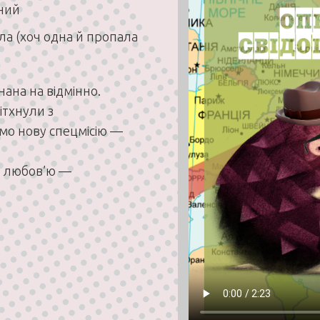
ьний
ла (хоч одна й пропала
ана на відмінно.
ітхнули з
мо нову спецмісію —
з любов’ю —