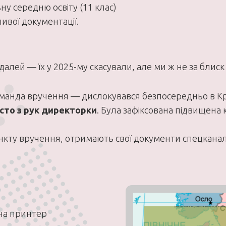
ну середню освіту (11 клас)
ивої документації.
далей — їх у 2025-му скасували, але ми ж не за блиск 
анда вручення — дислокувався безпосередньо в Кра
сто з рук директорки
. Була зафіксована підвищена 
 пункту вручення, отримають свої документи спецкана
на принтер