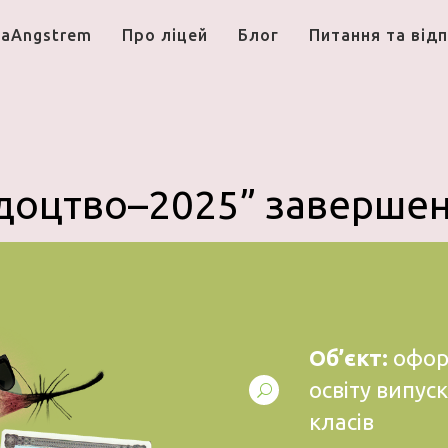
aAngstrem
Про лiцей
Блог
Питання та відп
ідоцтво–2025” завершен
Об’єкт:
офор
освіту випус
класів