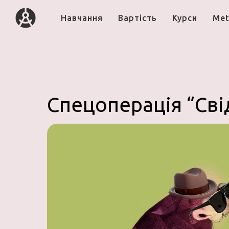
Навчання
Вартість
Курси
Met
Спецоперація “Св