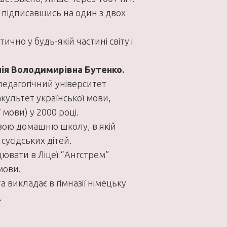
 підписавшись на один з двох
чно у будь-якій частині світу і
лія Володимирівна Бутенко.
педагогічний університет
акультет української мови,
 мови) у 2000 році.
свою домашню школу, в якій
сусідських дітей.
цювати в Ліцеї “Ангстрем”
мови.
а викладає в гімназії німецьку
.