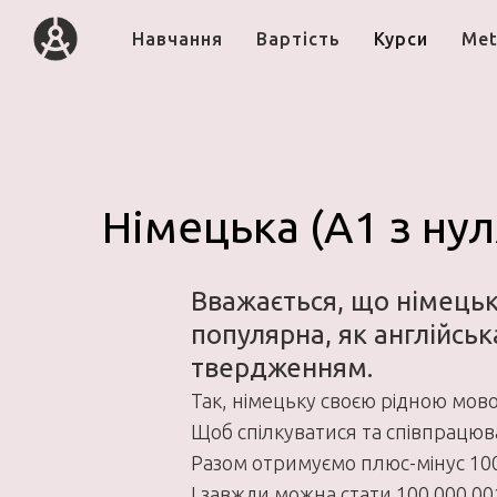
Навчання
Вартість
Курси
Met
Німецька (A1 з нул
Вважається, що німецьк
популярна, як англійсь
твердженням.
Так, німецьку своєю рідною мово
Щоб спілкуватися та співпрацюв
Разом отримуємо плюс-мінус 100
І завжди можна стати 100 000 00