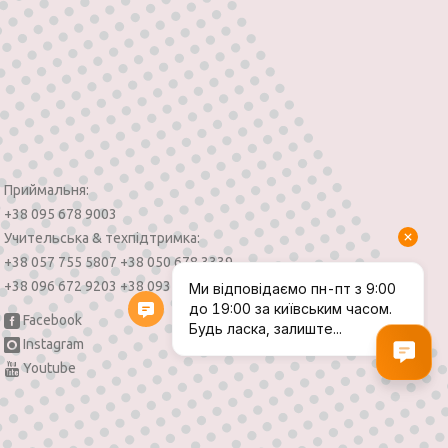
Приймальня:
+38 095 678 9003
Учительська & техпідтримка:
+38 057 755 5807
+38 050 678 3339
+38 096 672 9203
+38 093 148 7203
Facebook
Instagram
Youtube