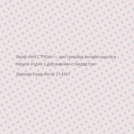
Лiцей «АНГСТРЕМ» —
дистанційна онлайн-школа в
Україні згідно з Державним стандартом
Ліцензія Серія АА № 214791