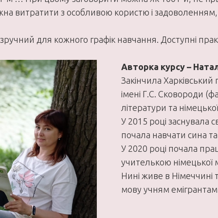
ожна витратити з особливою користю і задоволенням,
зручний для кожного графік навчання. Доступні практи
Авторка курсу – Ната
Закінчила Харківський 
імені Г.С. Сковороди (ф
літератури та німецької
У 2015 році заснувала 
почала навчати сина та 
У 2020 році почала пра
учителькою німецької 
Нині живе в Німеччині т
мову учням емігрантам