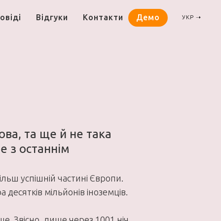
овіді
Відгуки
Контакти
Демо
УКР ➝
ва, та ще й не така
е з останнім
ільш успішній частині Європи.
десятків мільйонів іноземців.
е. Звісно, лише через 1001 ніч.