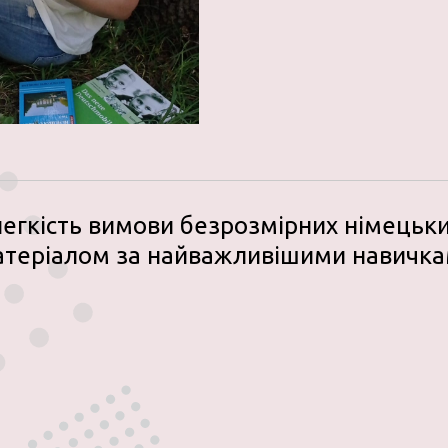
 легкість вимови безрозмірних німецьки
атеріалом за найважливішими навичка