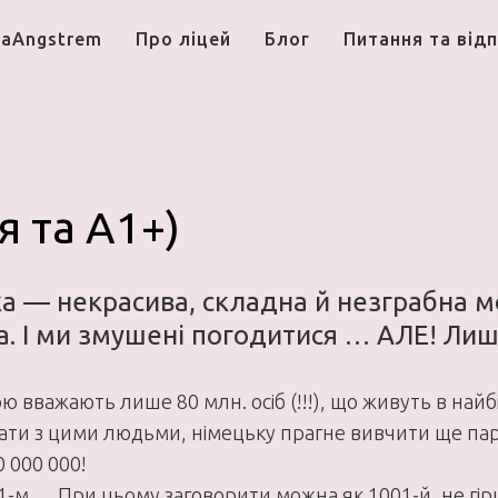
aAngstrem
Про лiцей
Блог
Питання та відп
я та A1+)
а — некрасива, складна й незграбна мо
ка. І ми змушені погодитися … АЛЕ! Лиш
ю вважають лише 80 млн. осіб (!!!), що живуть в найб
ати з цими людьми, німецьку прагне вивчити ще пара 
 000 000!
1-м … При цьому заговорити можна як 1001-й, не гірш