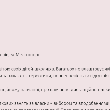
ерів, м. Мелітополь
тою своїх дітей-школярів. Багатьох не влаштовує які
ни заважають стереотипи, невпевненість та відсутніс
танційному навчанні, про навчання дистанційно тільк
даткових занять за власним вибором та вподобаннями