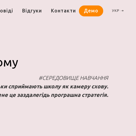
овіді
Відгуки
Контакти
Демо
УКР ➝
ому
#CЕРЕДОВИЩЕ НАВЧАННЯ
ьки сприймають школу як камеру схову.
не це заздалегідь програшна стратегія.