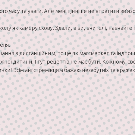
о часу та уваги. Але мені цінніше не втратити зв’язок
лу як камеру схову. Здали, а ви, вчителі, навчайте та
гія.
ння з дистанційним, то це як массмаркет та індпош
жної дитини. І тут рецептів не має бути. Кожному-сво
ички! Всім анґстремівцям бажаю незабутніх та вражаю