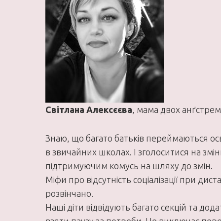
Світлана Алексєєва
, мама двох анґстрем
Знаю, що багато батьків переймаються осві
в звичайних школах. І зголоситися на змі
підтримуючим комусь на шляху до змін.
Міфи про відсутність соціалізації при дис
розвінчано.
Наші діти відвідують багато секцій та до