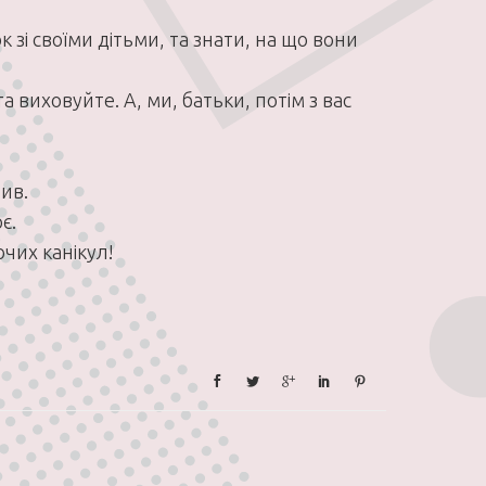
 зі своїми дітьми, та знати, на що вони
 виховуйте. А, ми, батьки, потім з вас
ив.
є.
чих канікул!