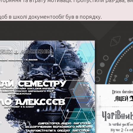
горяння та втрату мотивації. Пропустили раз-два, в
щоб в школі документообіг був в порядку.