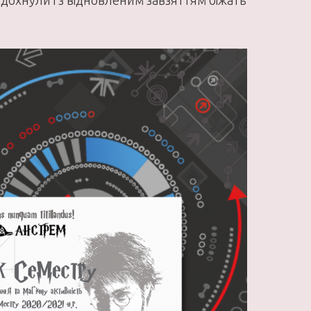
идохнули і з відновленим завзяттям біжать