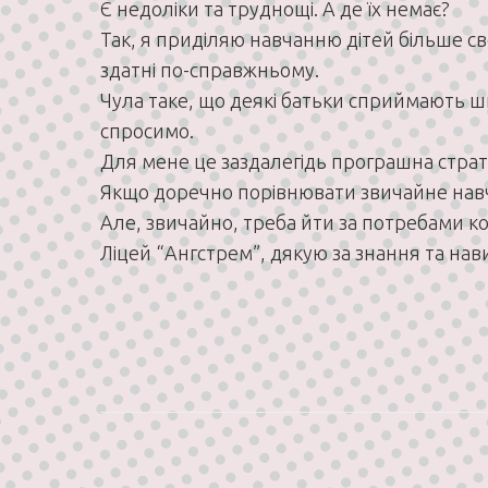
Є недоліки та труднощі. А де їх немає?
Так, я приділяю навчанню дітей більше свог
здатні по-справжньому.
Чула таке, що деякі батьки сприймають шко
спросимо.
Для мене це заздалегідь програшна страте
Якщо доречно порівнювати звичайне навча
Але, звичайно, треба йти за потребами ко
Ліцей “Ангстрем”, дякую за знання та нав