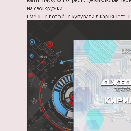
взяти паузу за потреби. Це виключає пере
на свої кружки.
І мені не потрібно купувати лікарняного, 