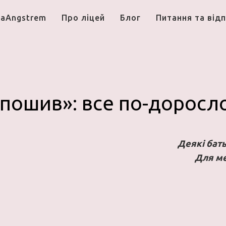
aAngstrem
Про лiцей
Блог
Питання та відп
дпошив»: все по-доросл
Деякі бат
Для ме